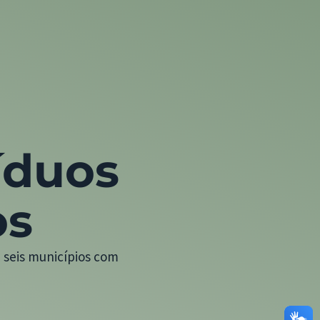
íduos
os
 seis municípios com