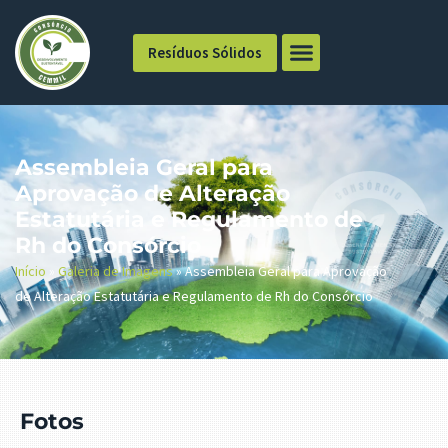
Resíduos Sólidos
Assembleia Geral para
Aprovação de Alteração
Estatutária e Regulamento de
Rh do Consórcio
Início
»
Galeria de Imagens
»
Assembleia Geral para Aprovação
de Alteração Estatutária e Regulamento de Rh do Consórcio
Fotos