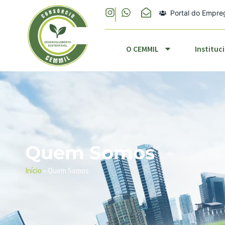
Portal do Empr
O CEMMIL
Ins
O CEMMIL
Instituc
Quem Somos
Início
»
Quem Somos