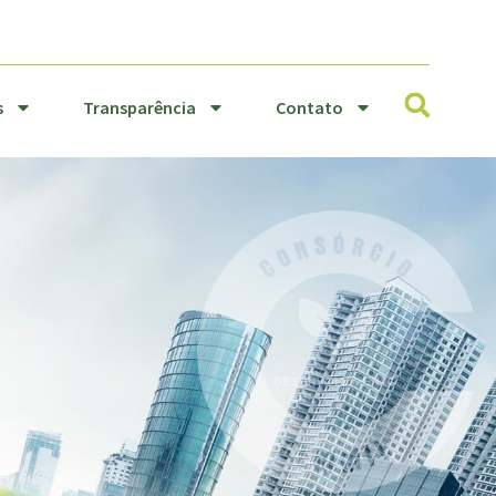
Resíduos
Transparência
Sólidos
Contato
s
Transparência
Contato