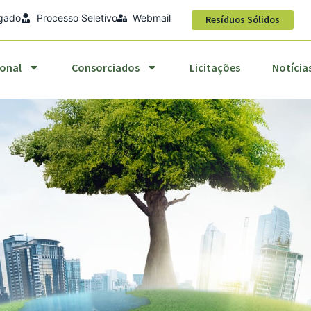
egado
Processo Seletivo
Webmail
titucional
Consorciados
Licitações
Notícias
Resíduos Sólidos
ional
Consorciados
Licitações
Notícia