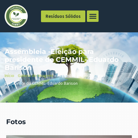
Resíduos Sólidos
Assembleia -Eleição para
presidente do CEMMIL- Eduardo
Barison
Início
»
Galeria de Imagens
»
Assembleia -Eleição para
presidente do CEMMIL- Eduardo Barison
Fotos