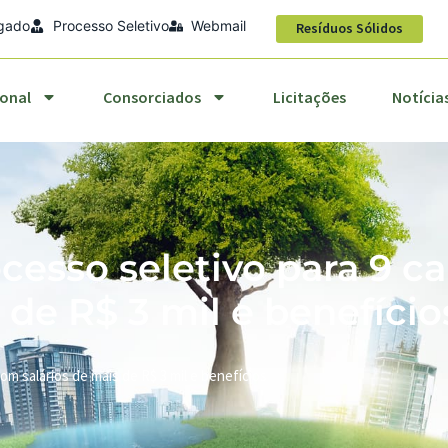
egado
Processo Seletivo
Webmail
titucional
Consorciados
Licitações
Notícias
Resíduos Sólidos
ional
Consorciados
Licitações
Notícia
esso seletivo para 9 c
 de R$ 3 mil e benefício
m salários de mais de R$ 3 mil e benefícios