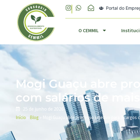
Portal do Empr
O CEMMIL
Ins
O CEMMIL
Instituc
Mogi Guaçu abre proc
com salários de mais
25 de junho de 2026
Início
»
Blog
»
Mogi Guaçu abre processo seletivo para 9 cargos co