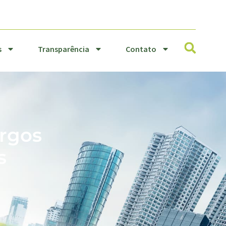
Resíduos
Transparência
Sólidos
Contato
s
Transparência
Contato
argos
s