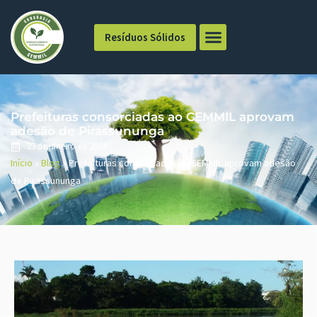
Resíduos Sólidos
Prefeituras consorciadas ao CEMMIL aprovam
adesão de Pirassununga
23 de janeiro de 2024
Início
»
Blog
»
Prefeituras consorciadas ao CEMMIL aprovam adesão
de Pirassununga