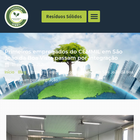
Resíduos Sólidos
Primeiros empregados do CEMMIL em São
João da Boa Vista passam por integração
19 de maio de 2025
Início
»
Blog
»
Primeiros empregados do CEMMIL em São João da Boa
Vista passam por integração