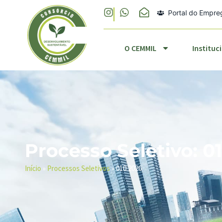
Portal do Empr
O CEMMIL
Ins
O CEMMIL
Instituc
Processo Seletivo: 0
Início
»
Processos Seletivos
»
010.2026