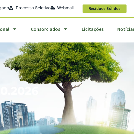
egado
Processo Seletivo
Webmail
titucional
Consorciados
Licitações
Notícias
Resíduos Sólidos
ional
Consorciados
Licitações
Notícia
10.2026