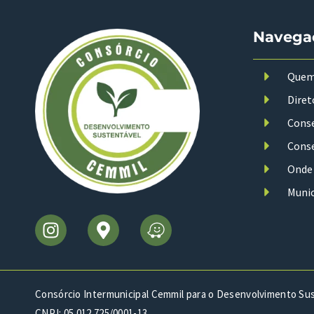
Navega
Quem
Diret
Conse
Conse
Onde
Munic
Consórcio Intermunicipal Cemmil para o Desenvolvimento Su
CNPJ: 05.012.725/0001-13