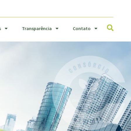
Resíduos
Transparência
Sólidos
Contato
s
Transparência
Contato