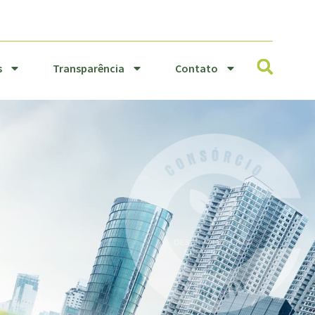
Resíduos
Transparência
Sólidos
Contato
s
Transparência
Contato