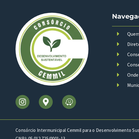
Navega
Quem
Diret
Conse
Conse
Onde
Munic
Consórcio Intermunicipal Cemmil para o Desenvolvimento Su
CNPJ: 05.012.725/0001-13