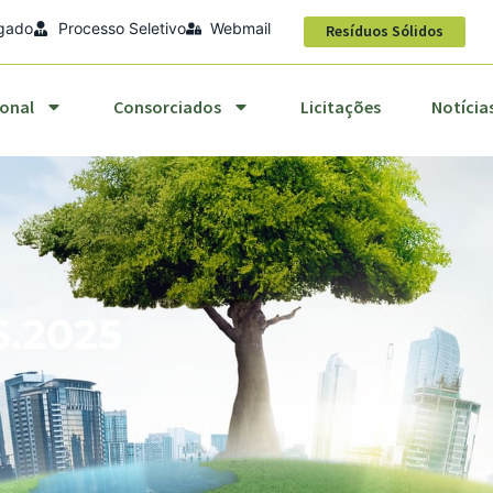
egado
Processo Seletivo
Webmail
titucional
Consorciados
Licitações
Notícias
Resíduos Sólidos
ional
Consorciados
Licitações
Notícia
6.2025