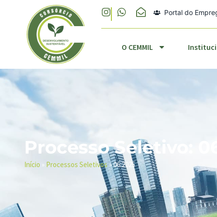
Portal do Empr
O CEMMIL
Ins
O CEMMIL
Instituc
Processo Seletivo: 0
Início
»
Processos Seletivos
»
06.2025