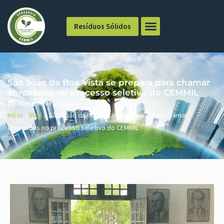
Resíduos Sólidos
São João da Boa Vista se prepara para chamar
aprovados no processo seletivo do CEMMIL
4 de abril de 2025
Início
»
Blog
»
São João da Boa Vista se prepara para chamar
aprovados no processo seletivo do CEMMIL