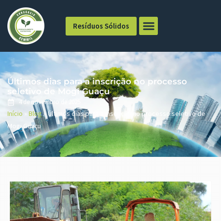
Resíduos Sólidos
Últimos dias para a inscrição no processo
seletivo de Mogi Guaçu
4 de novembro de 2025
Início
»
Blog
»
Últimos dias para a inscrição no processo seletivo de
Mogi Guaçu